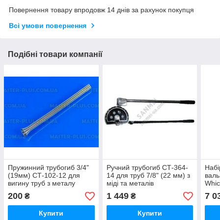
Повернення товару впродовж 14 днів за рахунок покупця
Всі умови повернення
Подібні товари компанії
Пружинний трубогиб 3/4"
Ручний трубогиб СТ-364-
Набі
(19мм) СТ-102-12 для
14 для труб 7/8" (22 мм) з
валь
вигину труб з металу
міді та металів
Whic
труб
200
1 449
7 0
₴
₴
наса
Купити
Купити