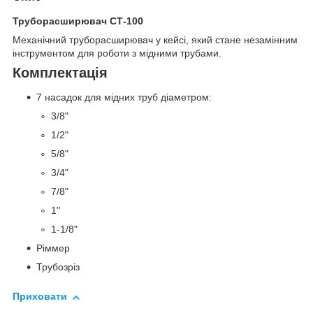
Труборасширювач СТ-100
Механічний труборасширювач у кейсі, який стане незамінним
інструментом для роботи з мідними трубами.
Комплектація
7 насадок для мідних труб діаметром:
3/8"
1/2"
5/8"
3/4"
7/8"
1"
1-1/8"
Ріммер
Трубозріз
Приховати