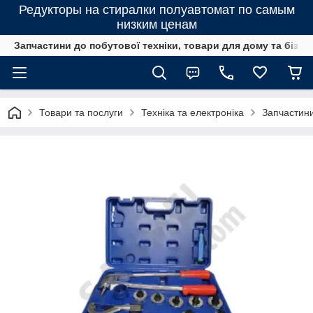
Редукторы на стиралки полуавтомат по самым
низким ценам
Запчастини до побутової техніки, товари для дому та бізне
Товари та послуги
Техніка та електроніка
Запчастини