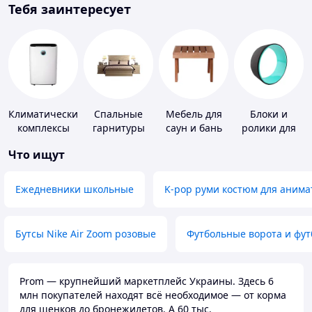
Тебя заинтересует
Климатические
Спальные
Мебель для
Блоки и
комплексы
гарнитуры
саун и бань
ролики для
йоги
Что ищут
Ежедневники школьные
K-pop руми костюм для анима
Бутсы Nike Air Zoom розовые
Футбольные ворота и фу
Prom — крупнейший маркетплейс Украины. Здесь 6
млн покупателей находят всё необходимое — от корма
для щенков до бронежилетов. А 60 тыс.