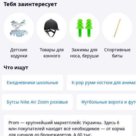
Тебя заинтересует
Детские
Товары для
Зажимы для
Спортивные
ходунки
конного
носа, беруши
биты
спорта
для плавания
Что ищут
Ежедневники школьные
K-pop руми костюм для анима
Бутсы Nike Air Zoom розовые
Футбольные ворота и фу
Prom — крупнейший маркетплейс Украины. Здесь 6
млн покупателей находят всё необходимое — от корма
для щенков до бронежилетов. А 60 тыс.