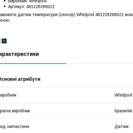
Виробник: Whirlpool
Артикул: 481228268021
амовити датчик температури (сенсор) Whirlpool 481228268021 мож
іною.
арактеристики
Основні атрибути
иробник
Whirlpool
раїна виробник
Бразилія
ид запчастини
Датчик