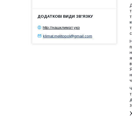
Д
т
т
к
т
http://нашклимат.укр
с
klimat.melitopol@gmail.com
Н
п
н
я
в
Я
н
ч
Ч
т
д
з