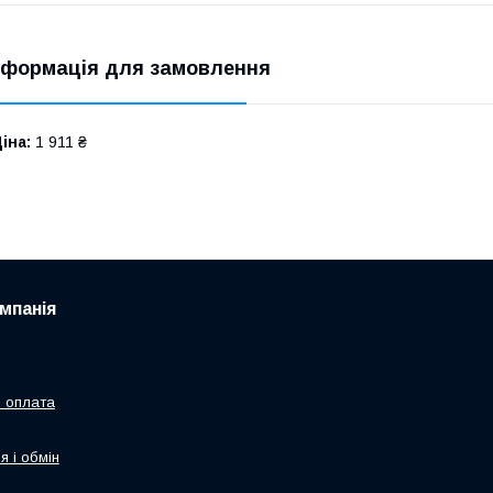
нформація для замовлення
іна:
1 911 ₴
мпанія
і оплата
я і обмін