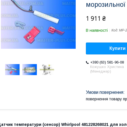
морозильної
1 911 ₴
В наявності
Код:
MP-2
Купити
+380 (63) 581-96-08
Кожушко Христина
(Менеджер)
повернення товару п
атчик температури (сенсор) Whirlpool 481228268021 для хо