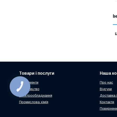
І
Ц
Товари і послуги
Наша ко
Інструменти
Про нас
КНОПКА
ЗВ'ЯЗКУ
Будівництво
Відгуки
Електрообладнання
Доставка 
Промислова хімія
Контакти
Поверненн