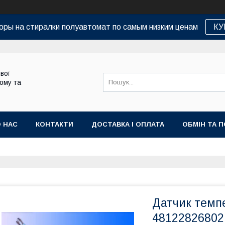
оры на стиралки полуавтомат по самым низким ценам
КУ
вої
дому та
 НАС
КОНТАКТИ
ДОСТАВКА І ОПЛАТА
ОБМІН ТА 
Датчик темпе
48122826802