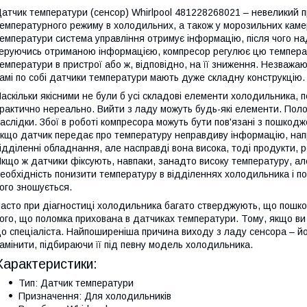
атчик температури (сенсор) Whirlpool 481228268021 – невеликий 
емпературного режиму в холодильних, а також у морозильних кам
емператури система управління отримує інформацію, після чого над
еруючись отриманою інформацією, компресор регулює цю температ
емператури в пристрої або ж, відповідно, на її зниження. Незважа
амі по собі датчики температури мають дуже складну конструкцію.
аскільки якісними не були б усі складові елементи холодильника, 
рактично нереально. Вийти з ладу можуть будь-які елементи. Пол
аслідки. Збої в роботі компресора можуть бути пов'язані з пошкод
кщо датчик передає про температуру неправдиву інформацію, напр
ідділенні обладнання, але насправді вона висока, тоді продукти, 
кщо ж датчики фіксують, навпаки, занадто високу температуру, ал
еобхідність понизити температуру в відділеннях холодильника і п
ого зношується.
асто при діагностиці холодильника багато стверджують, що пошкод
ого, що поломка прихована в датчиках температури. Тому, якщо ви 
о спеціаліста. Найпоширеніша причина виходу з ладу сенсора – йо
амінити, підбираючи її під певну модель холодильника.
Характеристики:
Тип: Датчик температури
Призначення: Для холодильників