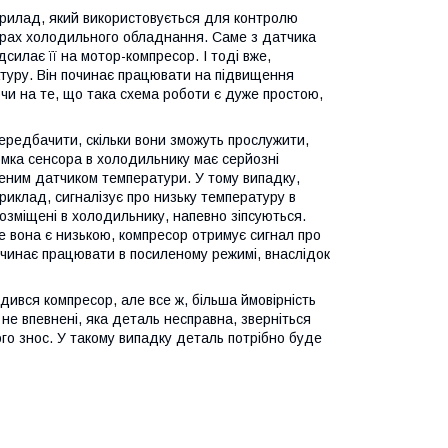
прилад, який використовується для контролю
ерах холодильного обладнання. Саме з датчика
силає її на мотор-компресор. І тоді вже,
уру. Він починає працювати на підвищення
ючи на те, що така схема роботи є дуже простою,
передбачити, скільки вони зможуть прослужити,
омка сенсора в холодильнику має серйозні
женим датчиком температури. У тому випадку,
иклад, сигналізує про низьку температуру в
розміщені в холодильнику, напевно зіпсуються.
е вона є низькою, компресор отримує сигнал про
очинає працювати в посиленому режимі, внаслідок
ився компресор, але все ж, більша ймовірність
не впевнені, яка деталь несправна, зверніться
го знос. У такому випадку деталь потрібно буде