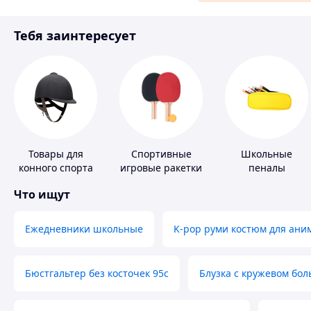
Материалы для ремонта
Тебя заинтересует
Спорт и отдых
Товары для
Спортивные
Школьные
конного спорта
игровые ракетки
пеналы
Что ищут
Ежедневники школьные
K-pop руми костюм для ани
Бюстгальтер без косточек 95с
Блузка с кружевом бо