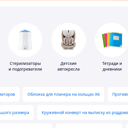
Стерилизаторы
Детские
Тетради и
и подогреватели
автокресла
дневники
для детского
питания
маторов
Обложка для планера на кольцах А6
Противо
льшого размера
Кружевной конверт на выписку из роддом