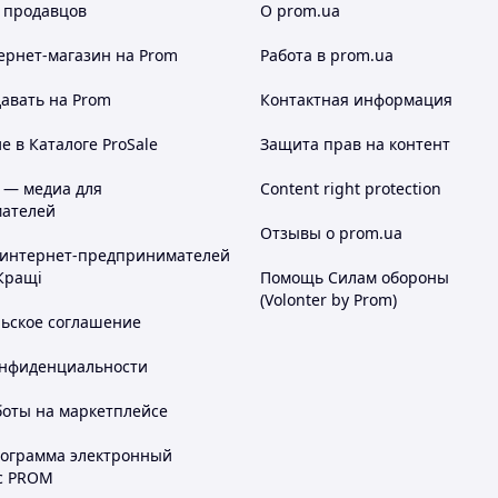
 продавцов
О prom.ua
ернет-магазин
на Prom
Работа в prom.ua
авать на Prom
Контактная информация
 в Каталоге ProSale
Защита прав на контент
 — медиа для
Content right protection
ателей
Отзывы о prom.ua
 интернет-предпринимателей
Кращі
Помощь Силам обороны
(Volonter by Prom)
льское соглашение
онфиденциальности
боты на маркетплейсе
рограмма электронный
с PROM