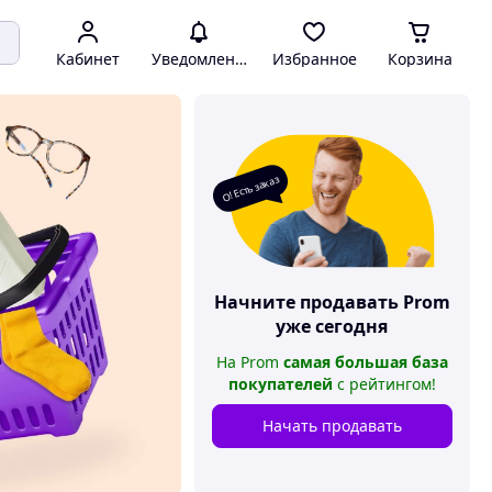
Кабинет
Уведомления
Избранное
Корзина
О! Есть заказ
Начните продавать
Prom
уже сегодня
На
Prom
самая большая база
покупателей
с рейтингом
!
Начать продавать