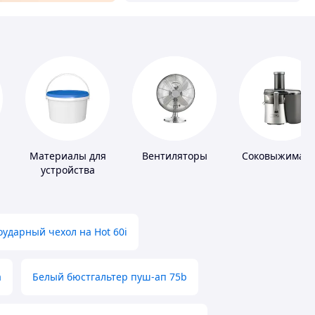
Материалы для
Вентиляторы
Соковыжималк
устройства
полимерных
полов
ударный чехол на Hot 60i
а
Белый бюстгальтер пуш-ап 75b