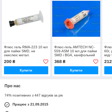
Флюс гель RMA-223 10 мл
Флюс-гель AMTECH NC-
Флюс
для пайки SMD, не
559-ASM 10 мл для пайки
60г,
окислює метал.
SMD і BGA, каніфольний
міді
200
368
212
₴
₴
Купити
Купити
Про нас
74% позитивних з 447 відгуків за рік
Працює з 21.09.2015