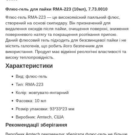
Флюс-гель для пайки RMA-223 (10мл), 7.73.0010
Флюс-гель RMA-223 — це високоякісний паяльний флюс,
створений на основі скипидару. Він призначений для
видалення оксидів після пайки, очищення поверхні, зниження
поверхневого натягу та покращення розтікання припою.
Даний флюсовий гель підходить для безсвинцевої пайки і не
містить галогенів, що робить його безпечним для
використання. Продукт має відмінні реологічні властивості та
високу теплопровідність.
Характеристики
Вид: флюс-гель
Тип: RMA-223
Колір: жовтувато-янтарний
Фасовка: 10 мл
Розмір упаковки: 93*33*23 мм
Виробник: Amtech, США
Рекомендації зберігання
Виробник Amtech рекомендує зберігати флюс-гель не більше