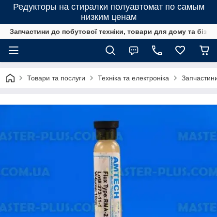
Редукторы на стиралки полуавтомат по самым
низким ценам
Запчастини до побутової техніки, товари для дому та бізне
Товари та послуги
Техніка та електроніка
Запчастини