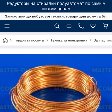
Редукторы на стиралки полуавтомат по самым
низким ценам
Запчастини до побутової техніки, товари для дому та бізне
Товари та послуги
Техніка та електроніка
Запчастини