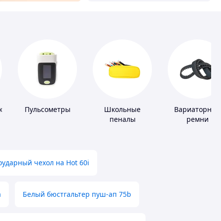
ки
Пульсометры
Школьные
Вариаторные
пеналы
ремни
ударный чехол на Hot 60i
а
Белый бюстгальтер пуш-ап 75b