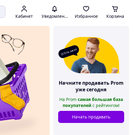
Кабинет
Уведомления
Избранное
Корзина
О! Есть заказ
Начните продавать
Prom
уже сегодня
На
Prom
самая большая база
покупателей
с рейтингом
!
Начать продавать