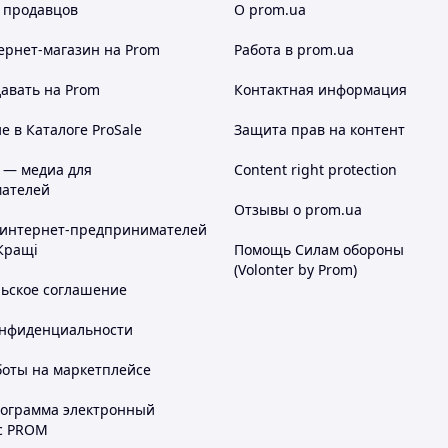
 продавцов
О prom.ua
ернет-магазин
на Prom
Работа в prom.ua
авать на Prom
Контактная информация
 в Каталоге ProSale
Защита прав на контент
 — медиа для
Content right protection
ателей
Отзывы о prom.ua
 интернет-предпринимателей
Кращі
Помощь Силам обороны
(Volonter by Prom)
льское соглашение
онфиденциальности
боты на маркетплейсе
рограмма электронный
с PROM