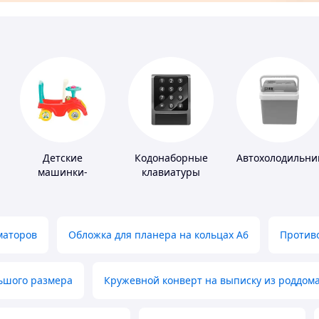
Детские
Кодонаборные
Автохолодильни
машинки-
клавиатуры
каталки
маторов
Обложка для планера на кольцах А6
Противо
льшого размера
Кружевной конверт на выписку из роддом