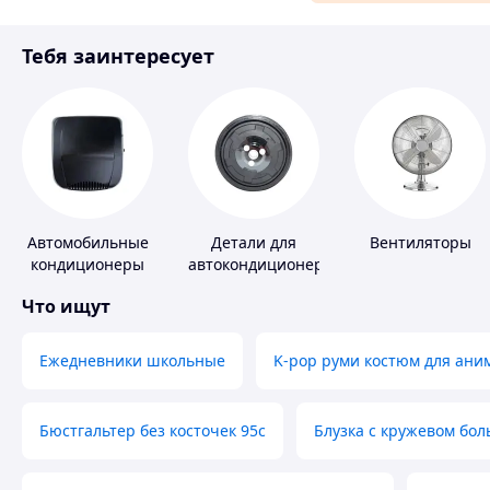
Материалы для ремонта
Тебя заинтересует
Спорт и отдых
Автомобильные
Детали для
Вентиляторы
кондиционеры
автокондиционеров
Что ищут
Ежедневники школьные
K-pop руми костюм для ани
Бюстгальтер без косточек 95с
Блузка с кружевом бо