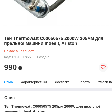
Тен Thermowatt C00050575 2000W 205мм для
пральної машини Indesit, Ariston
Немає в наявності
Код: DT-DET855
Роздріб
990
₴
Опис
Характеристики
Доставка
Оплата
Умови п
Опис
Тен Thermowatt C00050575 205мм 2000W для пральної
машини Indesit, Ariston