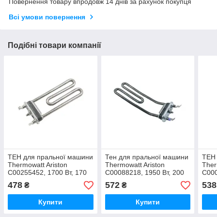
Повернення товару впродовж 14 днів за рахунок покупця
Всі умови повернення
Подібні товари компанії
ТЕН для пральної машини
Тен для пральної машини
ТЕН 
Thermowatt Ariston
Thermowatt Ariston
Ther
C00255452, 1700 Вт, 170
C00088218, 1950 Вт, 200
C000
мм, з датчиком
мм з отвором
мм з
478
572
538
₴
₴
Купити
Купити