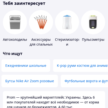
Тебя заинтересует
Автохолодильники
Аксессуары
Стерилизаторы
Пульсометры
для спальных
и
мешков,
подогреватели
Что ищут
карематов и
для детского
палаток
питания
Ежедневники школьные
K-pop руми костюм для анима
Бутсы Nike Air Zoom розовые
Футбольные ворота и фу
Prom — крупнейший маркетплейс Украины. Здесь 6
млн покупателей находят всё необходимое — от корма
для щенков до бронежилетов. А 60 тыс.