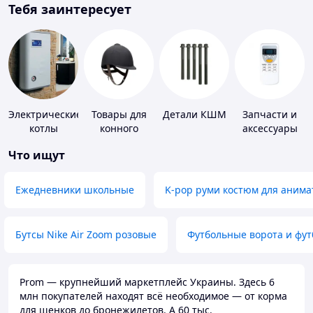
Тебя заинтересует
Электрические
Товары для
Детали КШМ
Запчасти и
котлы
конного
аксессуары
спорта
для бытовых
Что ищут
кондиционеров
Ежедневники школьные
K-pop руми костюм для анима
Бутсы Nike Air Zoom розовые
Футбольные ворота и фу
Prom — крупнейший маркетплейс Украины. Здесь 6
млн покупателей находят всё необходимое — от корма
для щенков до бронежилетов. А 60 тыс.