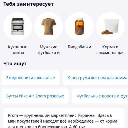
Тебя заинтересует
Кухонные
Мужские
Биодобавки
Корма и
плиты
футболки и
лакомства для
майки
домашних
Что ищут
животных и
птиц
Ежедневники школьные
K-pop руми костюм для анима
Бутсы Nike Air Zoom розовые
Футбольные ворота и фу
Prom — крупнейший маркетплейс Украины. Здесь 6
млн покупателей находят всё необходимое — от корма
для щенков до бронежилетов. А 60 тыс.